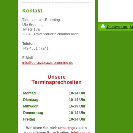
Kontakt
Tierarztpraxis Broening
Ute Broening
Druckversion
|
Si
Twiete 18a
23843 Travenbrück-Schlamersdorf
Telefon
+49 4531 / 7241
E-Mail
info@tierarztpraxis-broening.de
Unsere
Terminsprechzeiten
Montag
10-14 Uh
r
Dienstag
10-14 Uhr
Mittwoch
16-19 Uhr
Donnerstag
10-14 Uhr
Freitag
10-14 Uhr
Wir bitten Sie, sich
unbedingt
zu den
angegebenen Sprechzeiten
telefonisch