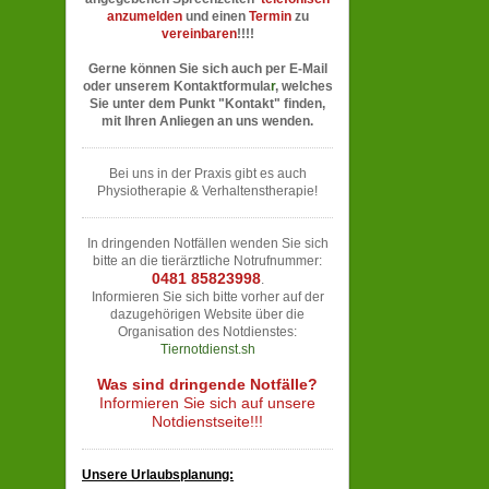
anzumelden
und einen
Termin
zu
vereinbaren
!!!!
Gerne können Sie sich auch per
E-Mail
oder unserem
Kontaktformula
r
, welches
Sie unter dem Punkt "Kontakt" finden,
mit Ihren Anliegen an uns wenden.
Bei uns in der Praxis gibt es auch
Physiotherapie & Verhaltenstherapie!
In dringenden Notfällen wenden Sie sich
bitte an die tierärztliche Notrufnummer:
0481 85823998
.
Informieren Sie sich bitte vorher auf der
dazugehörigen Website über die
Organisation des Notdienstes:
Tiernotdienst.sh
Was sind dringende Notfälle?
Informieren Sie sich auf unsere
Notdienstseite!!!
Unsere Urlaubsplanung: